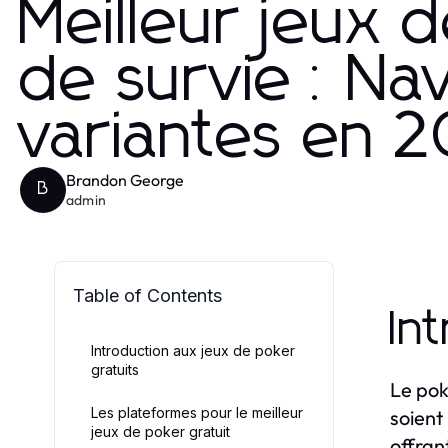
Meilleur jeux 
de survie : Na
variantes en 
Brandon George
B
admin
Table of Contents
In
Introduction aux jeux de poker
gratuits
Le pok
Les plateformes pour le meilleur
soient
jeux de poker gratuit
offran