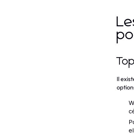
Le
po
Top
Il exi
option
W
c
P
e