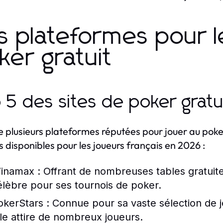
s plateformes pour l
ker gratuit
 5 des sites de poker gratu
ste plusieurs plateformes réputées pour jouer au poke
s disponibles pour les joueurs français en 2026 :
inamax :
Offrant de nombreuses tables gratuite
élèbre pour ses tournois de poker.
okerStars :
Connue pour sa vaste sélection de j
lle attire de nombreux joueurs.