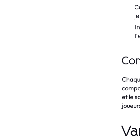
C
j
In
l
Com
Chaque
compar
et le 
joueur
Va