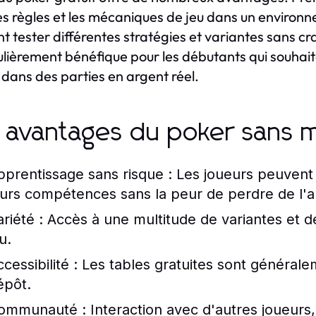
es règles et les mécaniques de jeu dans un environn
t tester différentes stratégies et variantes sans cr
ulièrement bénéfique pour les débutants qui souhai
 dans des parties en argent réel.
 avantages du poker sans 
pprentissage sans risque :
Les joueurs peuvent
eurs compétences sans la peur de perdre de l'a
ariété :
Accès à une multitude de variantes et d
u.
cessibilité :
Les tables gratuites sont générale
épôt.
ommunauté :
Interaction avec d'autres joueurs,