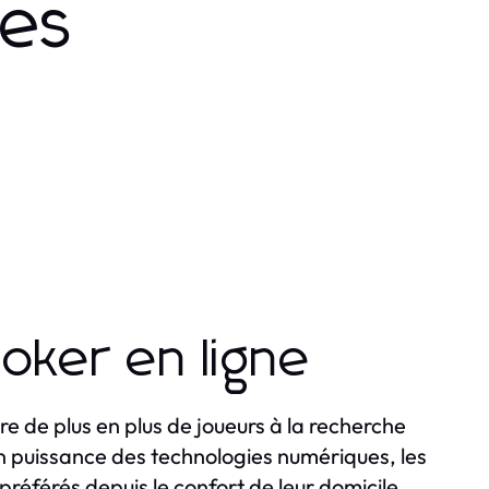
ies
oker en ligne
e de plus en plus de joueurs à la recherche
n puissance des technologies numériques, les
préférés depuis le confort de leur domicile,