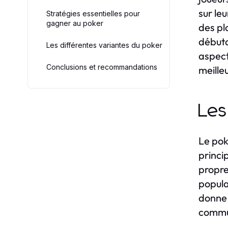
sur le
Stratégies essentielles pour
gagner au poker
des pl
débuta
Les différentes variantes du poker
aspect
Conclusions et recommandations
meille
Les
Le pok
princi
propre
popula
donne 
commun