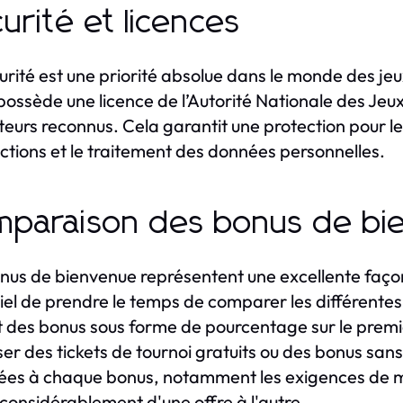
urité et licences
urité est une priorité absolue dans le monde des jeu
 possède une licence de l’Autorité Nationale des Je
teurs reconnus. Cela garantit une protection pour le
ctions et le traitement des données personnelles.
paraison des bonus de bi
nus de bienvenue représentent une excellente façon d
iel de prendre le temps de comparer les différentes
t des bonus sous forme de pourcentage sur le premi
er des tickets de tournoi gratuits ou des bonus sans
ées à chaque bonus, notamment les exigences de m
 considérablement d'une offre à l'autre.