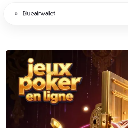
Blueairwallet
B