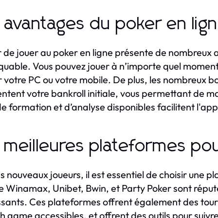
 avantages du poker en lig
r de jouer au poker en ligne présente de nombreux av
uable. Vous pouvez jouer à n’importe quel moment, 
ur votre PC ou votre mobile. De plus, les nombreux bo
tent votre bankroll initiale, vous permettant de ma
 de formation et d’analyse disponibles facilitent l'ap
 meilleures plateformes po
es nouveaux joueurs, il est essentiel de choisir une p
Winamax, Unibet, Bwin, et Party Poker sont réputés 
ssants. Ces plateformes offrent également des tourn
h game accessibles, et offrent des outils pour suiv