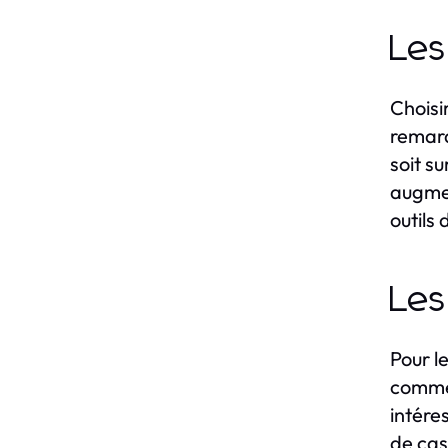
Les
Choisi
remarq
soit s
augmen
outils
Les
Pour l
comme 
intére
de cas