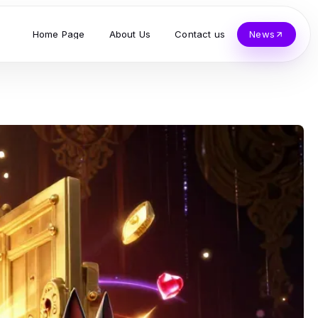
Home Page
About Us
Contact us
News