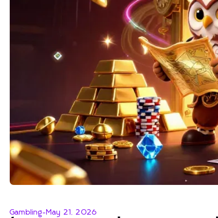
Gambling
-
May 21, 2026