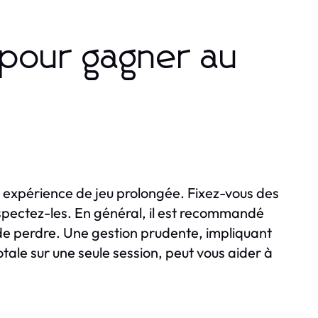
s pour gagner au
ne expérience de jeu prolongée. Fixez-vous des
espectez-les. En général, il est recommandé
 de perdre. Une gestion prudente, impliquant
tale sur une seule session, peut vous aider à