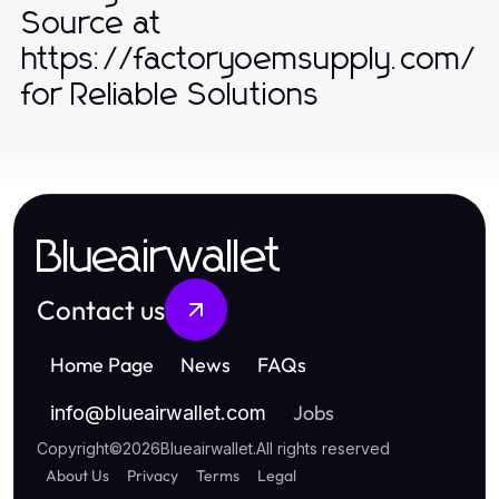
Source at
https://factoryoemsupply.com/
for Reliable Solutions
Blueairwallet
Contact us
Home Page
News
FAQs
Jobs
info
@
blueairwallet.com
Copyright
©
2026
Blueairwallet
.
All rights reserved
About Us
Privacy
Terms
Legal