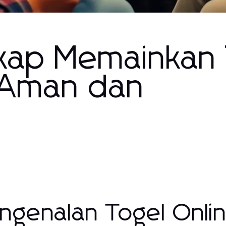
kap Memainkan 
 Aman dan
ngenalan Togel Onli