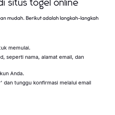
 situs togel online
 dan mudah. Berikut adalah langkah-langkah
ntuk memulai.
lid, seperti nama, alamat email, dan
akun Anda.
' dan tunggu konfirmasi melalui email