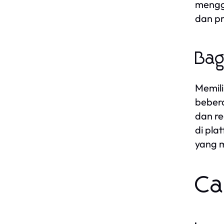
menggu
dan pr
Bag
Memili
bebera
dan re
di pla
yang m
Ca