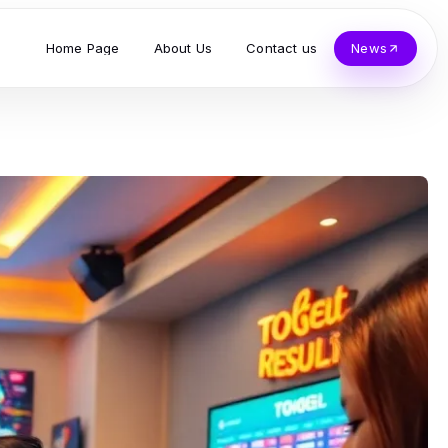
Home Page
About Us
Contact us
News