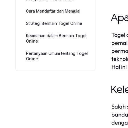
Cara Mendaftar dan Memulai
Apa
Strategi Bermain Togel Online
Togel 
Keamanan dalam Bermain Togel
Online
pemain
permai
Pertanyaan Umum tentang Togel
teknol
Online
Hal in
Kel
Salah 
bandar
denga