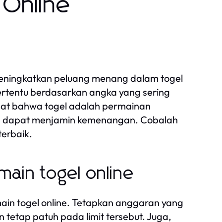
 Online
meningkatkan peluang menang dalam togel
ertentu berdasarkan angka yang sering
ngat bahwa togel adalah permainan
ang dapat menjamin kemenangan. Cobalah
erbaik.
ain togel online
in togel online. Tetapkan anggaran yang
tetap patuh pada limit tersebut. Juga,