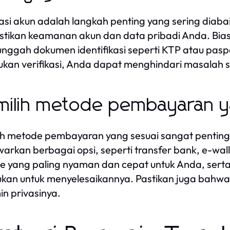
kasi akun adalah langkah penting yang sering diab
ikan keamanan akun dan data pribadi Anda. Bias
ggah dokumen identifikasi seperti KTP atau pasp
kan verifikasi, Anda dapat menghindari masalah 
ilih metode pembayaran y
h metode pembayaran yang sesuai sangat penting d
rkan berbagai opsi, seperti transfer bank, e-wallet
 yang paling nyaman dan cepat untuk Anda, serta 
lukan untuk menyelesaikannya. Pastikan juga bah
in privasinya.