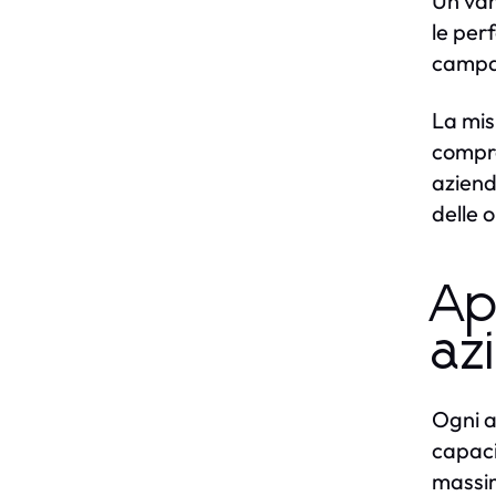
Un van
le perf
campag
La mis
compre
aziend
delle 
Ap
az
Ogni a
capaci
massimi