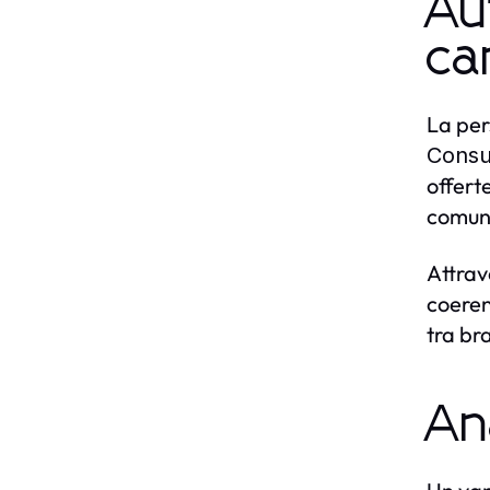
Au
ca
La per
Consu
offerte
comuni
Attrav
coeren
tra br
An