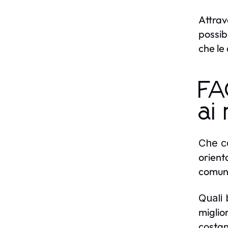
Attrav
possib
che le
FA
ai 
Che co
orienta
comuni
Quali 
miglio
costan