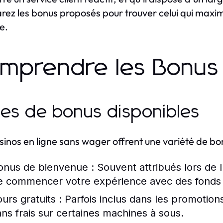
ez les bonus proposés pour trouver celui qui maxim
e.
mprendre les Bonus
es de bonus disponibles
sinos en ligne sans wager offrent une variété de bon
onus de bienvenue :
Souvent attribués lors de 
e commencer votre expérience avec des fonds
urs gratuits :
Parfois inclus dans les promotion
ans frais sur certaines machines à sous.