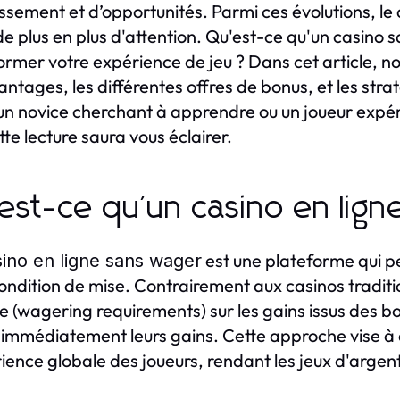
issement et d’opportunités. Parmi ces évolutions, le
 de plus en plus d'attention. Qu'est-ce qu'un casino s
ormer votre expérience de jeu ? Dans cet article, n
antages, les différentes offres de bonus, et les str
un novice cherchant à apprendre ou un joueur expér
tte lecture saura vous éclairer.
est-ce qu'un casino en lign
est une plateforme qui p
sino en ligne sans wager
ondition de mise. Contrairement aux casinos tradit
e (wagering requirements) sur les gains issus des bo
r immédiatement leurs gains. Cette approche vise à
rience globale des joueurs, rendant les jeux d'argen