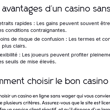
 avantages d'un casino san
traits rapides :
Les gains peuvent souvent être
es conditions contraignantes.
oins de risque de confusion :
Les termes et con
 plus clairs.
exibilité :
Les joueurs peuvent profiter pleineme
es seuils de mise élevés.
ment choisir le bon casino
hoisir un casino en ligne sans wager qui vous convien
 plusieurs critères. Assurez-vous que le site est lic
ffre un service client réactif, et qu'il dispose d'un la