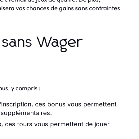
isera vos chances de gains sans contraintes
 sans Wager
us, y compris :
l'inscription, ces bonus vous permettent
 supplémentaires.
s, ces tours vous permettent de jouer