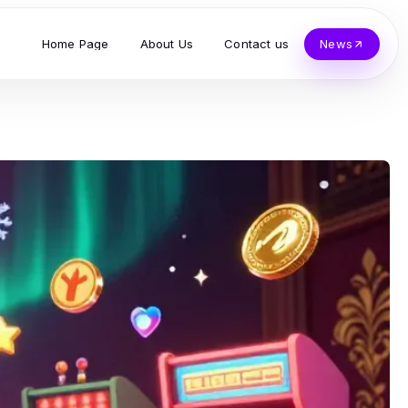
Home Page
About Us
Contact us
News