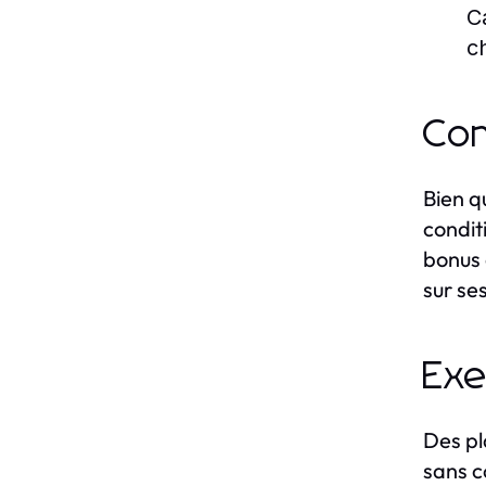
C
c
Con
Bien q
condit
bonus 
sur ses
Exe
Des p
sans c