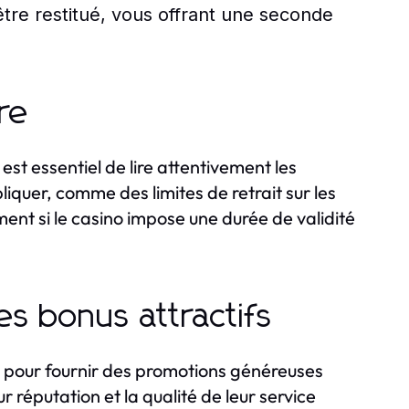
re restitué, vous offrant une seconde
re
est essentiel de lire attentivement les
iquer, comme des limites de retrait sur les
ment si le casino impose une durée de validité
s bonus attractifs
 pour fournir des promotions généreuses
r réputation et la qualité de leur service