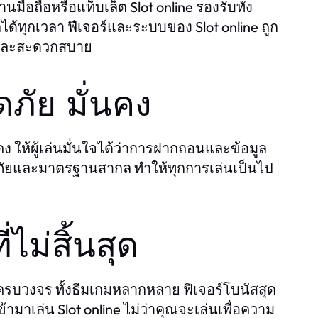
นมือถือหรือแท็บเล็ต Slot online รองรับทั้ง
ด้ทุกเวลา ฟีเจอร์และระบบของ Slot online ถูก
ลและสะดวกสบาย
ดภัย มั่นคง
ง ให้ผู้เล่นมั่นใจได้ว่าการฝากถอนและข้อมูล
ภัยและมาตรฐานสากล ทำให้ทุกการเล่นเป็นไป
่ไม่สิ้นสุด
รบวงจร ทั้งธีมเกมหลากหลาย ฟีเจอร์โบนัสสุด
่เข้ามาเล่น Slot online ไม่ว่าคุณจะเล่นเพื่อความ