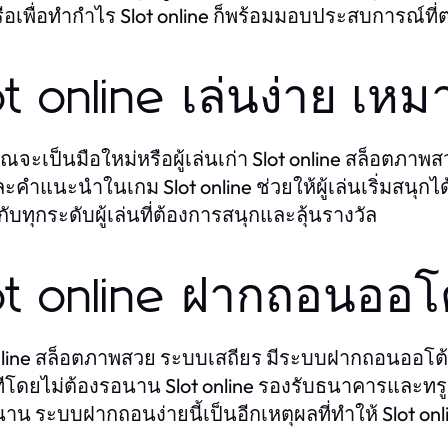
ือเพื่อทำกำไร Slot online ก็พร้อมมอบประสบการณ์ท
ot online เล่นง่าย เหม
คุณจะเป็นมือใหม่หรือผู้เล่นเก่า Slot online สล็อตภาพ
และคำแนะนำในเกม Slot online ช่วยให้ผู้เล่นเริ่มสนุกได้
ับทุกระดับผู้เล่นที่ต้องการสนุกและลุ้นรางวัล
ot online ฝากถอนออโต
nline สล็อตภาพสวย ระบบเสถียร มีระบบฝากถอนออโต้
ทีโดยไม่ต้องรอนาน Slot online รองรับธนาคารและทรูมั
าน ระบบฝากถอนง่ายนี้เป็นอีกเหตุผลที่ทำให้ Slot onlin