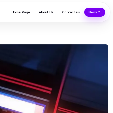
Home Page
About Us
Contact us
News