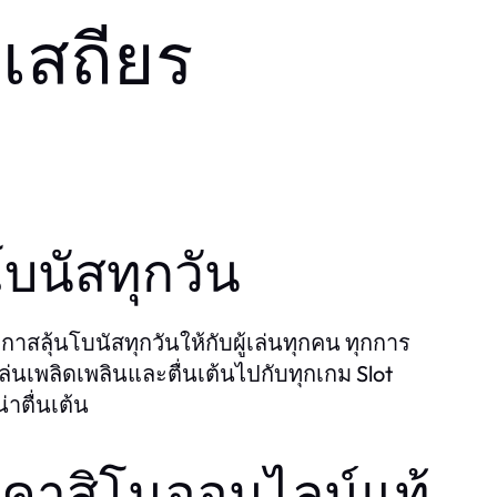
เสถียร
โบนัสทุกวัน
ลุ้นโบนัสทุกวันให้กับผู้เล่นทุกคน ทุกการ
เล่นเพลิดเพลินและตื่นเต้นไปกับทุกเกม Slot
าตื่นเต้น
์คาสิโนออนไลน์แท้