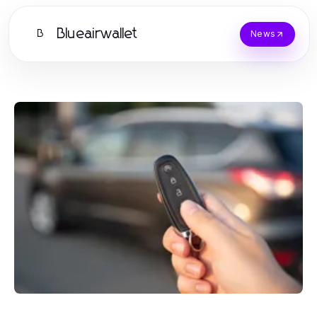
Blueairwallet
B
News